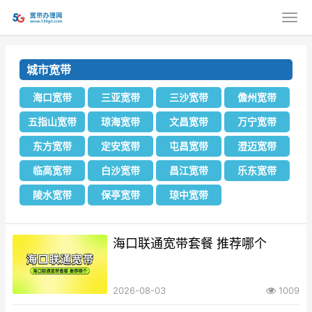
城市宽带
海口宽带
三亚宽带
三沙宽带
儋州宽带
五指山宽带
琼海宽带
文昌宽带
万宁宽带
东方宽带
定安宽带
屯昌宽带
澄迈宽带
临高宽带
白沙宽带
昌江宽带
乐东宽带
陵水宽带
保亭宽带
琼中宽带
海口联通宽带套餐 推荐哪个
2026-08-03
1009